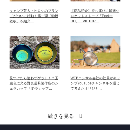
キャンプ芸人・ヒロシのブラン
【商品紹介】持ち運びに最適な
ドがついに始動！第一弾「独焼
ロケットストーブ「Pocket
鉄板」を紹介…
DD」：VICTOR…
見つけたら迷わずゲット！？玉
WEBコンサル会社の社員がキャ
虫色に光る野良道具製作所のシ
ンプYouTubeチャンネルを通じ
ェラカップ『 野ラカップ…
て考えたオリジナ…
続きを見る