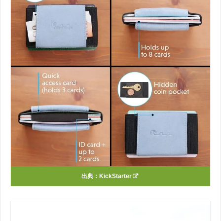
出典：
KickStarter