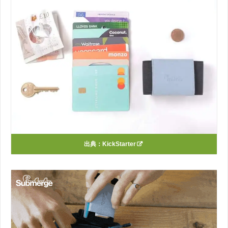
出典：
KickStarter