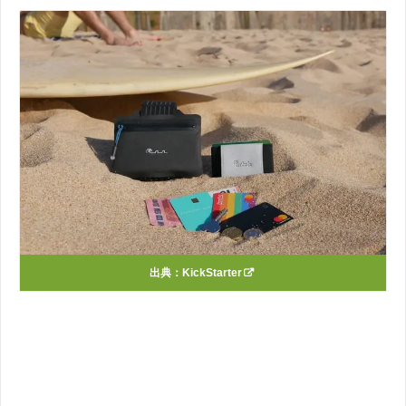
出典：
KickStarter