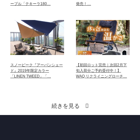
ーブル「テキーラ180…
発売！…
スノーピーク『アーバンシェー
【初回ロット完売｜次回2月下
ド』2019年限定カラー
旬入荷分ご予約受付中！】
「LINEN TWEED」「…
WAQ リクライニングローチ…
続きを見る