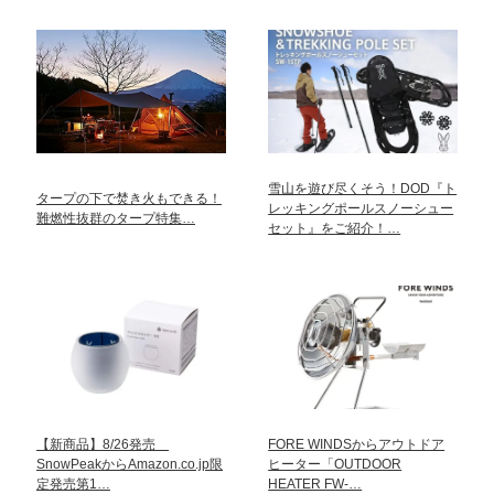
雪山を遊び尽くそう！DOD『ト
タープの下で焚き火もできる！
レッキングポールスノーシュー
難燃性抜群のタープ特集…
セット』をご紹介！…
【新商品】8/26発売
FORE WINDSからアウトドア
SnowPeakからAmazon.co.jp限
ヒーター「OUTDOOR
定発売第1…
HEATER FW-…