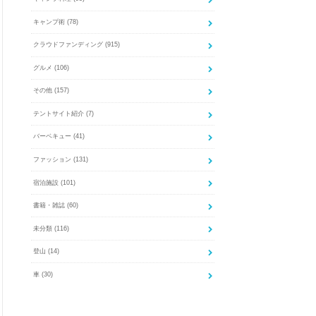
キャンプ術
(78)
クラウドファンディング
(915)
グルメ
(106)
その他
(157)
テントサイト紹介
(7)
バーベキュー
(41)
ファッション
(131)
宿泊施設
(101)
書籍・雑誌
(60)
未分類
(116)
登山
(14)
車
(30)