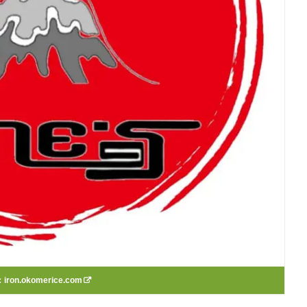
：
iron.okomerice.com