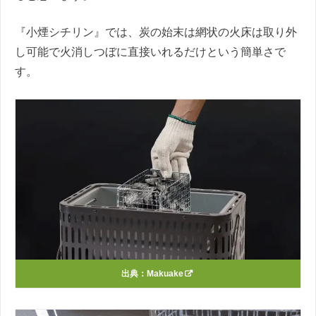
『小煙シチリン』では、炭の始末は網状の火床は取り外
し可能で火消しつぼに直接いれるだけという簡単さで
す。
出典：
Makuake