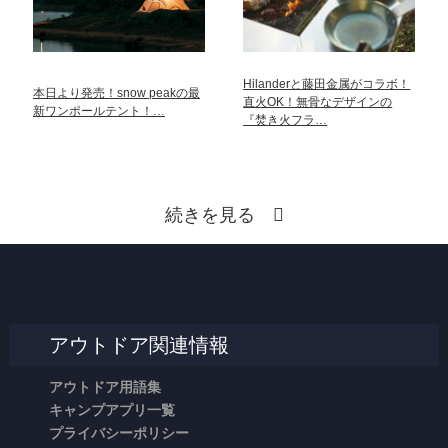
Hilanderと藤田金属がコラボ！
本日より発売！snow peakの最
直火OK！無骨なデザインの
新ワンポールテント！…
『焚き火フラ…
続きを見る
アウトドア関連情報
アウトドア用語集
キャンプアプリ一覧
プライバシーポリシー