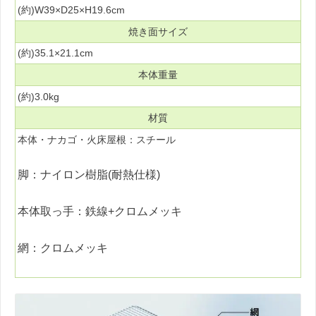
(約)W39×D25×H19.6cm
焼き面サイズ
(約)35.1×21.1cm
本体重量
(約)3.0kg
材質
本体・ナカゴ・火床屋根：スチール
脚：ナイロン樹脂(耐熱仕様)
本体取っ手：鉄線+クロムメッキ
網：クロムメッキ