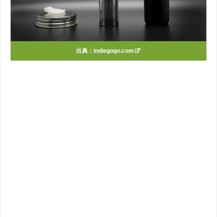
出典：
indiegogo.com