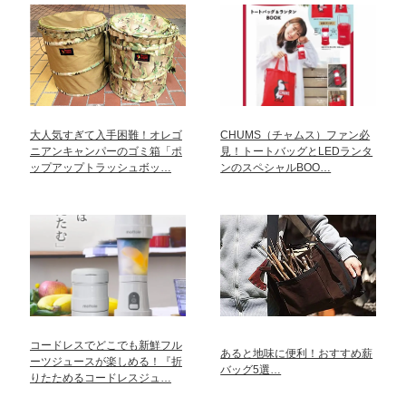
大人気すぎて入手困難！オレゴ
CHUMS（チャムス）ファン必
ニアンキャンパーのゴミ箱「ポ
見！トートバッグとLEDランタ
ップアップトラッシュボッ…
ンのスペシャルBOO…
コードレスでどこでも新鮮フル
あると地味に便利！おすすめ薪
ーツジュースが楽しめる！『折
バッグ5選…
りたためるコードレスジュ…