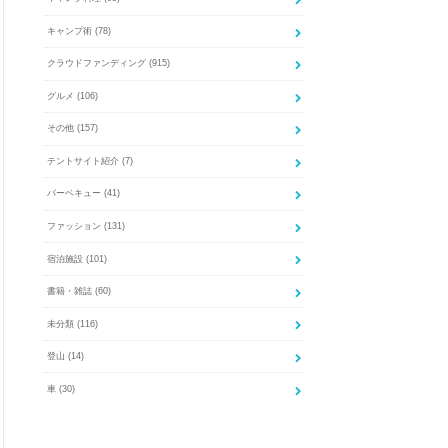
キャンプ術
(78)
クラウドファンディング
(915)
グルメ
(106)
その他
(157)
テントサイト紹介
(7)
バーベキュー
(41)
ファッション
(131)
宿泊施設
(101)
書籍・雑誌
(60)
未分類
(116)
登山
(14)
車
(30)