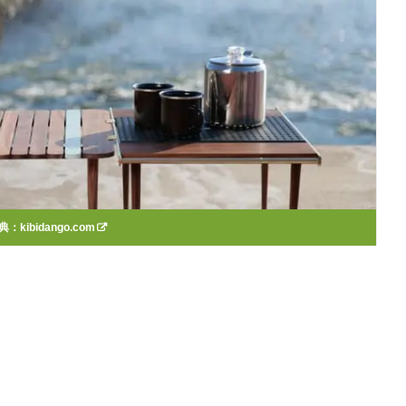
典：
kibidango.com