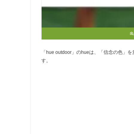
出
「hue outdoor」のhueは、「信念
す。