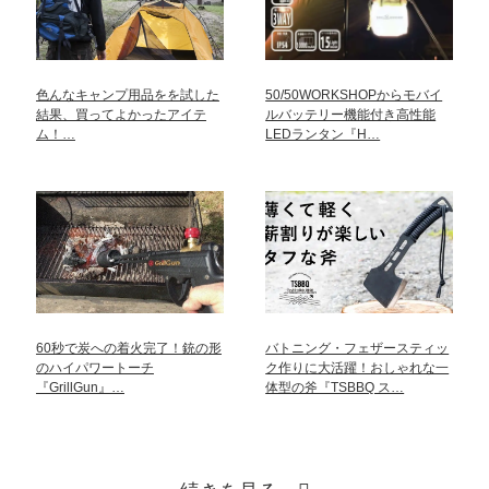
色んなキャンプ用品をを試した
50/50WORKSHOPからモバイ
結果、買ってよかったアイテ
ルバッテリー機能付き高性能
ム！…
LEDランタン『H…
60秒で炭への着火完了！銃の形
バトニング・フェザースティッ
のハイパワートーチ
ク作りに大活躍！おしゃれな一
『GrillGun』…
体型の斧『TSBBQ ス…