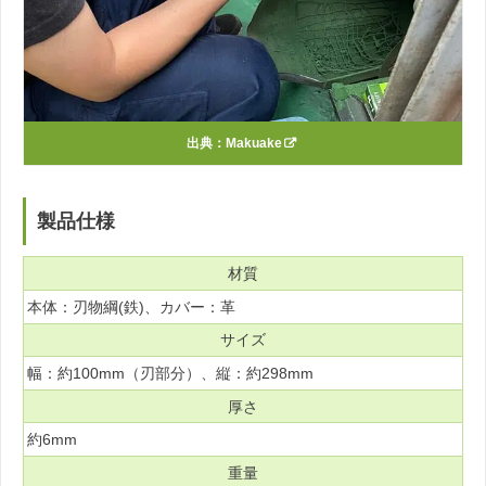
出典：
Makuake
製品仕様
材質
本体：刃物綱(鉄)、カバー：革
サイズ
幅：約100mm（刃部分）、縦：約298mm
厚さ
約6mm
重量