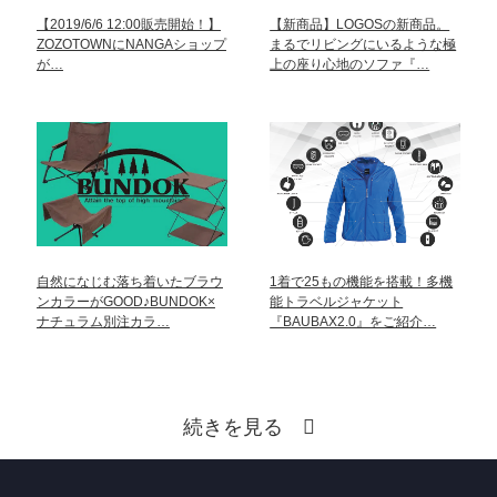
【2019/6/6 12:00販売開始！】
【新商品】LOGOSの新商品。
ZOZOTOWNにNANGAショップ
まるでリビングにいるような極
が…
上の座り心地のソファ『…
自然になじむ落ち着いたブラウ
1着で25もの機能を搭載！多機
ンカラーがGOOD♪BUNDOK×
能トラベルジャケット
ナチュラム別注カラ…
『BAUBAX2.0』をご紹介…
続きを見る