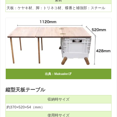
天板：ケヤキ材、脚：トリネコ材、蝶番と補強部：スチール
出典：
Makuake
縦型天板テーブル
収納時サイズ
約370×520×54（mm）
使用時サイズ