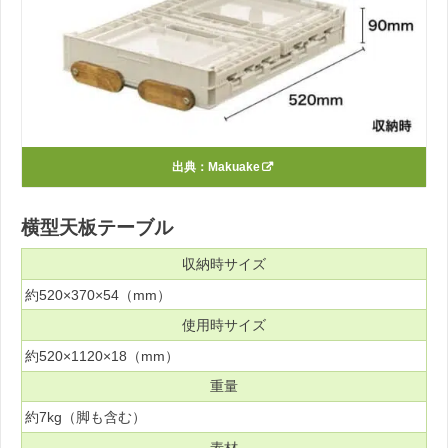
出典：
Makuake
横型天板テーブル
収納時サイズ
約520×370×54（mm）
使用時サイズ
約520×1120×18（mm）
重量
約7kg（脚も含む）
素材