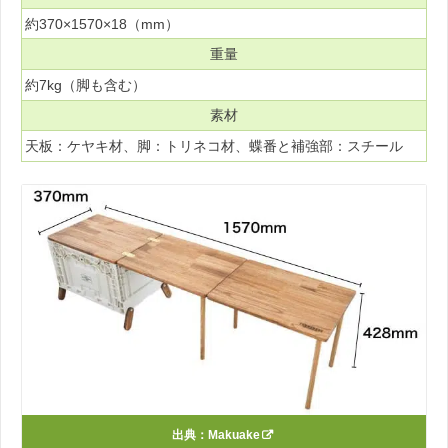
約370×1570×18（mm）
重量
約7kg（脚も含む）
素材
天板：ケヤキ材、脚：トリネコ材、蝶番と補強部：スチール
出典：
Makuake