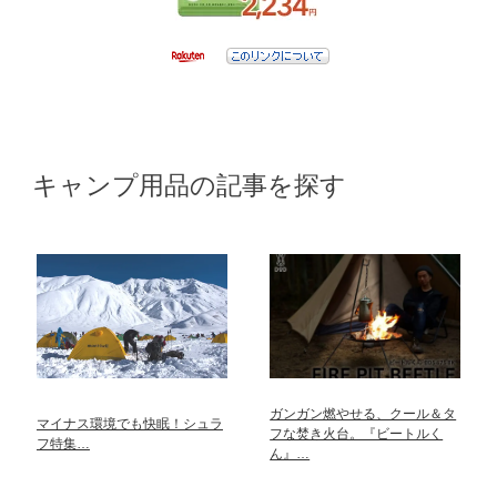
キャンプ用品の記事を探す
ガンガン燃やせる、クール＆タ
マイナス環境でも快眠！シュラ
フな焚き火台。『ビートルく
フ特集…
ん』…