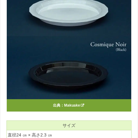
出典：
Makuake
サイズ
直径24 ㎝ × 高さ2.3 ㎝