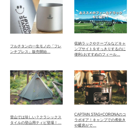
収納ラックやテーブルなどキャ
フルチタンの一生モノの「フレ
ンプサイトをすっきりするのに
ンチプレス」販売開始…
便利♪おすすめのフィール…
CAPTAIN STAG×CORONAのコ
登山では珍しい？クラシックス
ラボギア！キャンプでの煮炊き
タイルの登山用ティピ登場！…
や暖房がで…