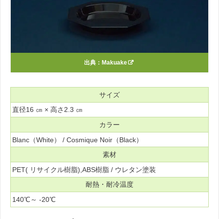
出典：
Makuake
サイズ
直径16 ㎝ × 高さ2.3 ㎝
カラー
Blanc（White） / Cosmique Noir（Black）
素材
PET( リサイクル樹脂),ABS樹脂 / ウレタン塗装
耐熱・耐冷温度
140℃～ -20℃