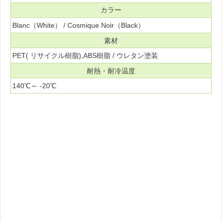
カラー
Blanc（White） / Cosmique Noir（Black）
素材
PET( リサイクル樹脂),ABS樹脂 / ウレタン塗装
耐熱・耐冷温度
140℃～ -20℃