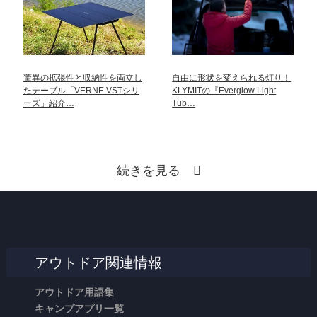
驚異の拡張性と収納性を両立し
自由に形状を変えられる灯り！
たテーブル「VERNE VSTシリ
KLYMITの『Everglow Light
ーズ」紹介…
Tub…
続きを見る
アウトドア関連情報
アウトドア用語集
キャンプアプリ一覧