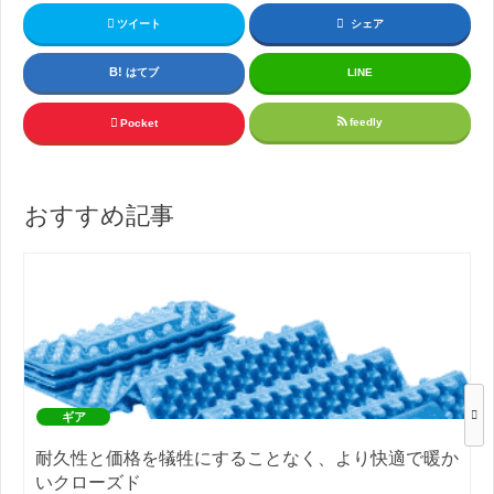
ツイート
シェア
はてブ
LINE
feedly
Pocket
おすすめ記事
ギア
耐久性と価格を犠牲にすることなく、より快適で暖か
いクローズド