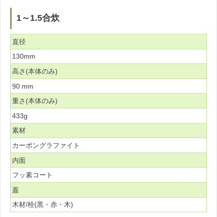
1～1.5合炊
直径
130mm
高さ(本体のみ)
90 mm
重さ(本体のみ)
433g
素材
カーボングラファイト
内面
フッ素コート
蓋
木材/栓(黒・赤・木)