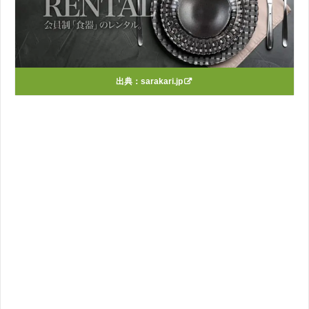
出典：
sarakari.jp