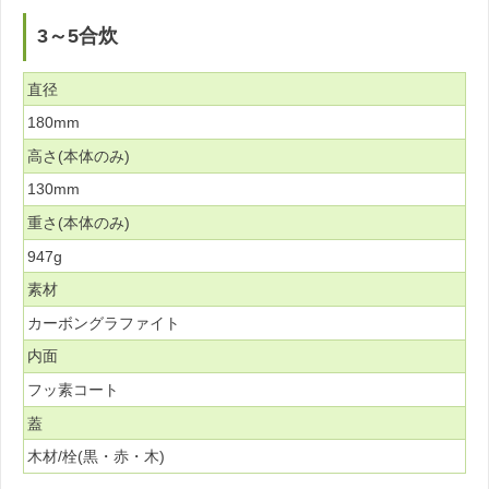
3～5合炊
直径
180mm
高さ(本体のみ)
130mm
重さ(本体のみ)
947g
素材
カーボングラファイト
内面
フッ素コート
蓋
木材/栓(黒・赤・木)