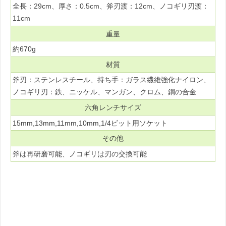
全長：29cm、厚さ：0.5cm、斧刃渡：12cm、ノコギリ刃渡：
11cm
重量
約670g
材質
斧刃：ステンレスチール、持ち手：ガラス繊維強化ナイロン、
ノコギリ刃：鉄、ニッケル、マンガン、クロム、銅の合金
六角レンチサイズ
15mm,13mm,11mm,10mm,1/4ビット用ソケット
その他
斧は再研磨可能、ノコギリは刃の交換可能