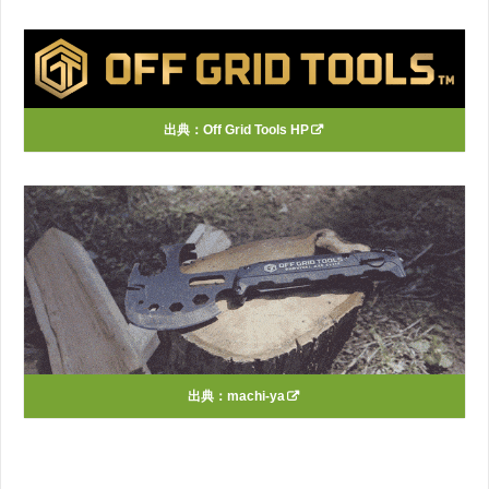
出典：
Off Grid Tools HP
出典：
machi-ya