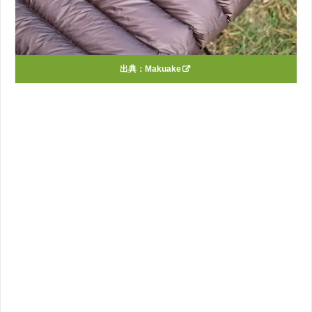
出典：
Makuake