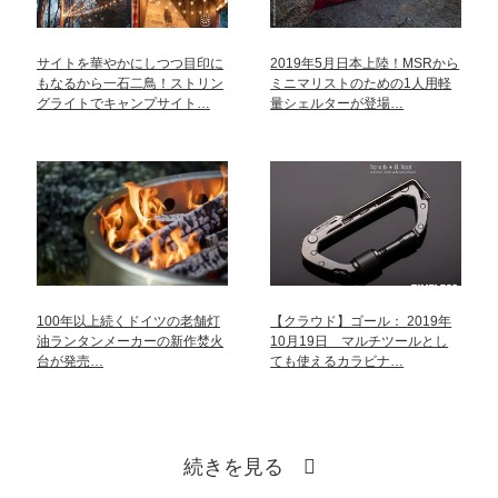
サイトを華やかにしつつ目印に
2019年5月日本上陸！MSRから
もなるから一石二鳥！ストリン
ミニマリストのための1人用軽
グライトでキャンプサイト…
量シェルターが登場…
100年以上続くドイツの老舗灯
【クラウド】ゴール： 2019年
油ランタンメーカーの新作焚火
10月19日 マルチツールとし
台が発売…
ても使えるカラビナ…
続きを見る