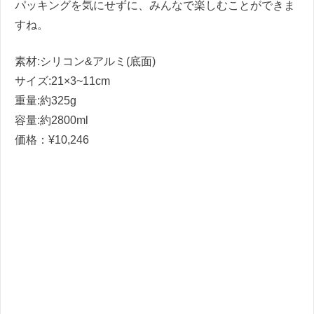
パッキングを気にせずに、みんなで楽しむことができま
すね。
素材
:
シリコン
&
アルミ
(
底面
)
サイズ
:21×3~11cm
重量
:
約
325g
容量
:
約
2800ml
価格：
¥10,246