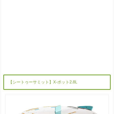
【シートゥーサミット】
X-
ポット
2.8L