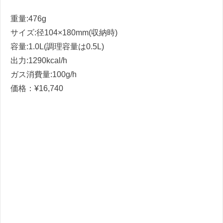
重量
:476g
サイズ
:
径
104×180mm(
収納時
)
容量
:1.0L(
調理容量は
0.5L)
出力
:1290kcal/h
ガス消費量
:100g/h
価格：
¥16,740