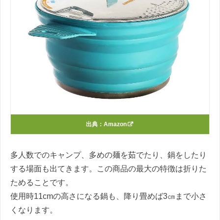
出典：
Amazon
多人数でのキャンプ、多めの麺を茹でたり、鍋をしたり
する場面も出てきます。この商品の最大の特徴は折りた
ためることです。
使用時
11cm
の高さになる鍋も、降り畳めば
3
㎝まで小さ
くなります。