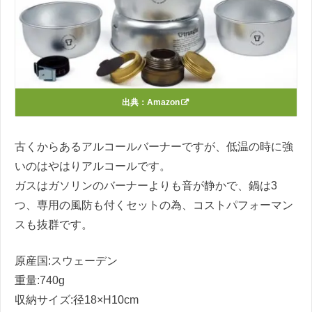
出典：
Amazon
古くからあるアルコールバーナーですが、低温の時に強
いのはやはりアルコールです。
ガスはガソリンのバーナーよりも音が静かで、鍋は
3
つ、専用の風防も付くセットの為、コストパフォーマン
スも抜群です。
原産国
:
スウェーデン
重量
:740g
収納サイズ
:
径
18×H10cm