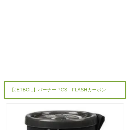
【
JETBOIL
】バーナー
PCS
FLASH
カーボン