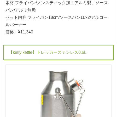
素材
:
フライパン
/
ノンスティック加工アルミ製、ソース
パン
/
アルミ無垢
セット内容
:
フライパン
18cm/
ソースパン
1L×2/
アルコー
ルバーナー
価格：
¥11,340
【
kelly kettle
】トレッカーステンレス
0.6L