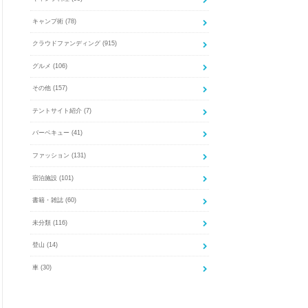
キャンプ術
(78)
クラウドファンディング
(915)
グルメ
(106)
その他
(157)
テントサイト紹介
(7)
バーベキュー
(41)
ファッション
(131)
宿泊施設
(101)
書籍・雑誌
(60)
未分類
(116)
登山
(14)
車
(30)