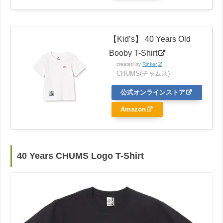
【Kid’s】 40 Years Old
Booby T-Shirt
created by
Rinker
CHUMS(チャムス)
公式オンラインストア
Amazon
40 Years CHUMS Logo T-Shirt