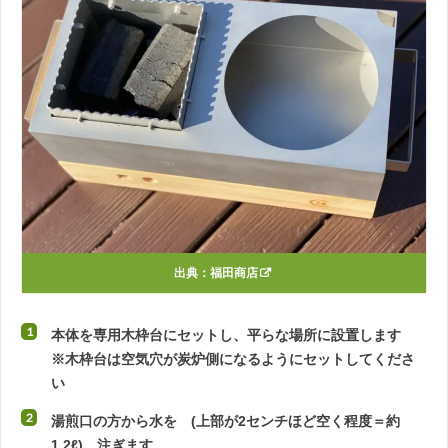
出典：
福田商店
本体を専用木枠台にセットし、平らな場所に設置します
※木枠台は空気穴が炭炉側になるようにセットしてくださ
い
湯煎口の方から水を (上部が2センチほど空く程度＝約
1.2ℓ) 注ぎます