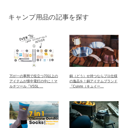
キャンプ用品の記事を探す
万が一の事態で役立つ70以上の
銅（どう）せ持つならプロ仕様
アイテムが懐中電灯の中に！マ
の逸品を！銅アイテムブランド
ルチツール『VSSL …
『Cuivre（キュイー…