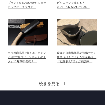
ブランドre:NASOVからシェラ
ピクニックを楽しもう
カップが、クラウド…
♪CAPTAIN STAGから春…
コラボ商品第3弾！ゆるキャン
現在の自衛隊隊員の装備である
△×味方屋作『リンちゃんのナ
飯盒（はんごう）を完全再現！
タ』11月26日発売！…
『戦闘飯盒2型』が発売中…
続きを見る