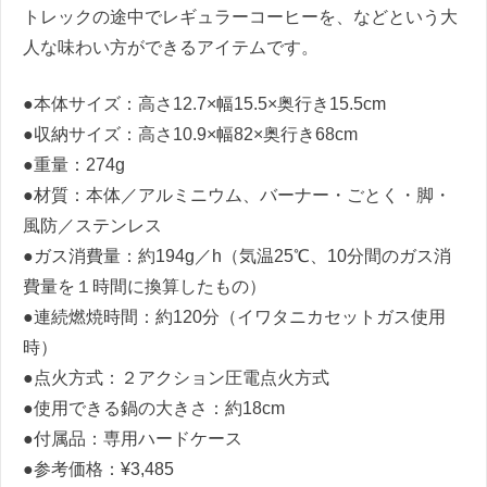
トレックの途中でレギュラーコーヒーを、などという大
人な味わい方ができるアイテムです。
●本体サイズ：高さ12.7×幅15.5×奥行き15.5cm
●収納サイズ：高さ10.9×幅82×奥行き68cm
●重量：274g
●材質：本体／アルミニウム、バーナー・ごとく・脚・
風防／ステンレス
●ガス消費量：約194g／h（気温25℃、10分間のガス消
費量を１時間に換算したもの）
●連続燃焼時間：約120分（イワタニカセットガス使用
時）
●点火方式：２アクション圧電点火方式
●使用できる鍋の大きさ：約18cm
●付属品：専用ハードケース
●参考価格：¥3,485