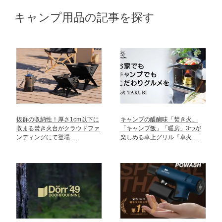
キャンプ用品の記事を探す
抜群の収納性！厚さ1cm以下に
キャンプの醍醐味「焚き火」
収まる焚き火台がクラウドファ
「キャンプ飯」「暖房」3つが
ンディングにて登場…
楽しめる卓上グリル『卓火 …