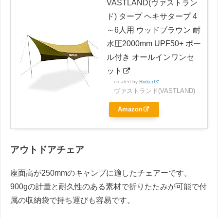
VASTLAND(ヴァストラン
ド) タープ ヘキサタープ 4
～6人用 ウッドブラウン 耐
水圧2000mm UPF50+ ポー
ル付き オールインワンセ
ット
created by
Rinker
ヴァストランド(VASTLAND)
Amazon
アウトドアチェア
座面高が250mmのキャンプに適したチェアーです。
900gの計量と耐久性のある素材で折りたたみが可能で付
属の収納袋で持ち運びも容易です。