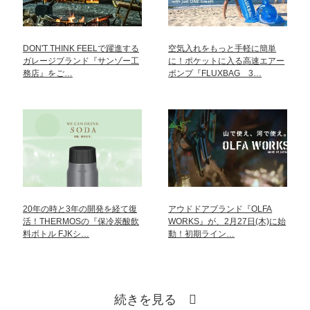
DON'T THINK FEELで躍進する
空気入れをもっと手軽に簡単
ガレージブランド『サンゾー工
に！ポケットに入る高速エアー
務店』をご…
ポンプ『FLUXBAG 3…
20年の時と3年の開発を経て復
アウドドアブランド『OLFA
活！THERMOSの『保冷炭酸飲
WORKS』が、2月27日(木)に始
料ボトル FJKシ…
動！初期ライン…
続きを見る