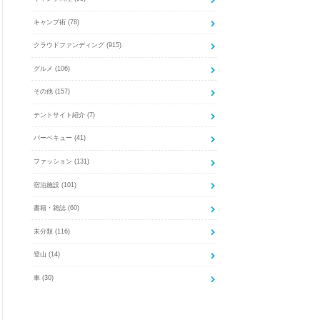
キャンプ術
(78)
クラウドファンディング
(915)
グルメ
(106)
その他
(157)
テントサイト紹介
(7)
バーベキュー
(41)
ファッション
(131)
宿泊施設
(101)
書籍・雑誌
(60)
未分類
(116)
登山
(14)
車
(30)