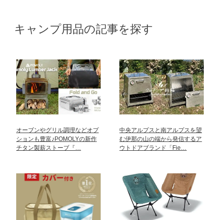
キャンプ用品の記事を探す
オーブンやグリル調理などオプ
中央アルプスと南アルプスを望
ションも豊富♪POMOLYの新作
む伊那の山の端から発信するア
チタン製薪ストーブ『…
ウトドアブランド「Fie…