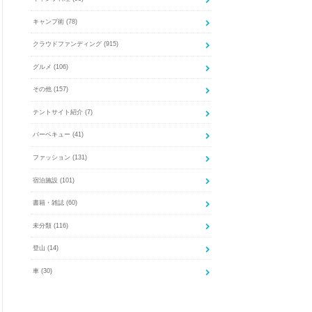
キャンプ術
(78)
クラウドファンディング
(915)
グルメ
(106)
その他
(157)
テントサイト紹介
(7)
バーベキュー
(41)
ファッション
(131)
宿泊施設
(101)
書籍・雑誌
(60)
未分類
(116)
登山
(14)
車
(30)