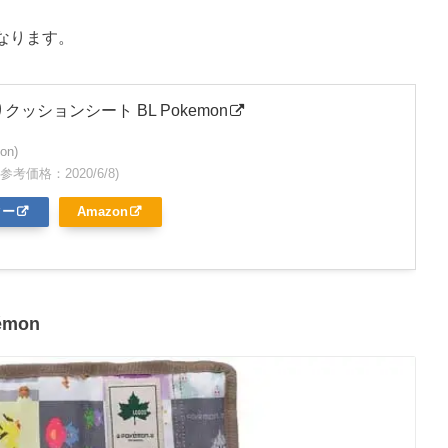
なります。
りクッションシート BL Pokemon
on)
n参考価格：2020/6/8)
ター
Amazon
mon