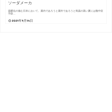
ソーダメーカ
温暖化の進む日本において、屋内であろうと屋外であろうと気温の高い夏には熱中症
予防…
2021年9月14日