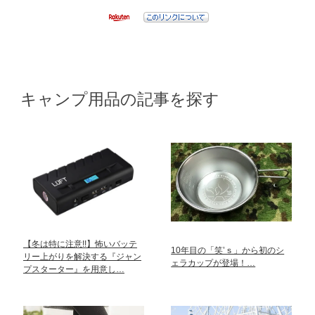
キャンプ用品の記事を探す
【冬は特に注意!!】怖いバッテ
10年目の「笑’ｓ」から初のシ
リー上がりを解決する『ジャン
ェラカップが登場！…
プスターター』を用意し…