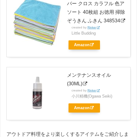
バー クロス カラフル 色ア
ソート 40枚組 お徳用 掃除
ぞうきん ふきん 348534
created by
Rinker
Little Budding
Amazon
メンテナンスオイル
(30ML)
created by
Rinker
小川精機(Ogawa Seiki)
Amazon
アウトドア料理をより楽しくするアイテムをご紹介しま