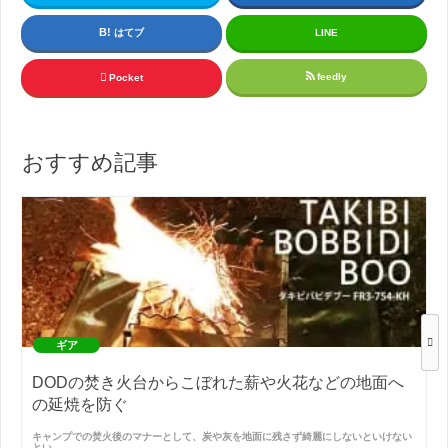
はてブ
LINE
feedly
Pocket
おすすめ記事
ギア
DODの焚き火台からこぼれた薪や火花などの地面へ
の延焼を防ぐ
キャンプでの焚火後のマナーとして、炭や灰を地面に残さず綺麗にしないといけない
とい…