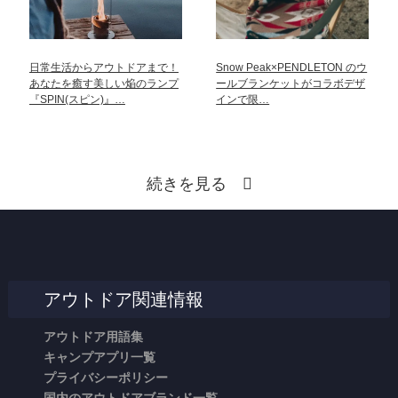
日常生活からアウトドアまで！
Snow Peak×PENDLETON のウ
あなたを癒す美しい焔のランプ
ールブランケットがコラボデザ
『SPIN(スピン)』…
インで限…
続きを見る
アウトドア関連情報
アウトドア用語集
キャンプアプリ一覧
プライバシーポリシー