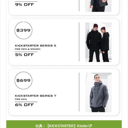
出典：
【KICKSTARTER】Kistler