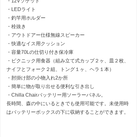
・12Vソケット
・
LED
ライト
・釣竿用ホルダー
・栓抜き
・アウトドアー仕様無線スピーカー
・快適なイス用クッション
・容量70Lの仕切り付き保冷庫
・ピクニック用食器（組み立て式カップ２ヶ、皿２枚、
ナイフとフォーク２組、トング１ヶ、ヘラ１本）
・肘掛け部の小物入れ2か所
・簡単に物が取り出せる便利な引き出し
・Chilla Chairバッテリー用ソーラーパネル。
長時間、森の中にいるときでも使用可能です。未使用時
はバッテリーボックスの下に収納することができます。