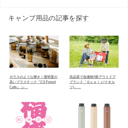
キャンプ用品の記事を探す
ガラスのような輝き！透明度の
高品質で低価格!!新アウトドア
高いプラスチック『CS Forest
ブランド「Ｑｕａｌｚ(クオル
Cafe』 シ…
ツ)」…