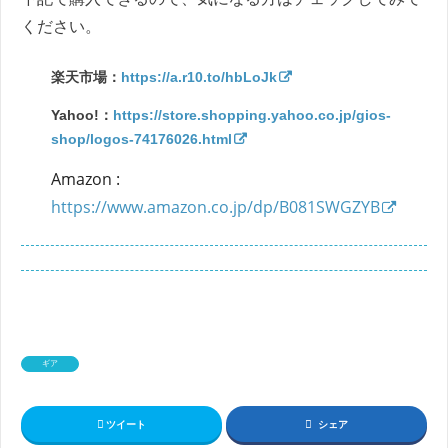
ください。
楽天市場：
https://a.r10.to/hbLoJk
Yahoo!：
https://store.shopping.yahoo.co.jp/gios-
shop/logos-74176026.html
Amazon :
https://www.amazon.co.jp/dp/B081SWGZYB
ギア
ツイート
シェア