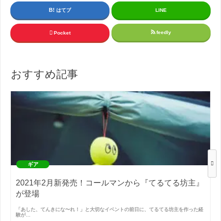
はてブ
LINE
feedly
Pocket
おすすめ記事
ギア
2021年2月新発売！コールマンから『てるてる坊主』
が登場
「あした、てんきにな〜れ！」と大切なイベントの前日に、てるてる坊主を作った経
験が…