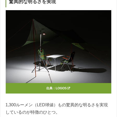
驚異的な明るさを実現
出典：
LOGOS
1,300ルーメン（LED球値）もの驚異的な明るさを実現
しているのが特徴のひとつ。