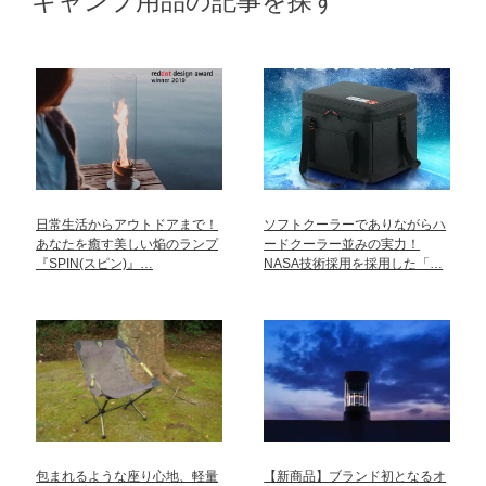
キャンプ用品の記事を探す
日常生活からアウトドアまで！
ソフトクーラーでありながらハ
あなたを癒す美しい焔のランプ
ードクーラー並みの実力！
『SPIN(スピン)』…
NASA技術採用を採用した「…
包まれるような座り心地、軽量
【新商品】ブランド初となるオ