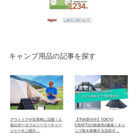
キャンプ用品の記事を探す
アウトドアや災害時に活躍！人
【予約受付中】TOKYO
気のポータブルソーラーチャー
CRAFTSの秋発売4連発！キャ
ジャーをご紹介…
ンプ欲を刺激する注目ギ…