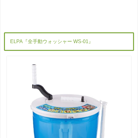
ELPA『全手動ウォッシャー WS-01』