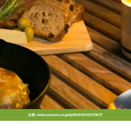
出典:
www.amazon.co.jp/dp/B06XDHDGTM