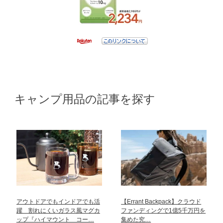
キャンプ用品の記事を探す
アウトドアでもインドアでも活
【Errant Backpack】クラウド
躍 割れにくいガラス風マグカ
ファンディングで1億5千万円を
ップ『ハイマウント コー…
集めた究…