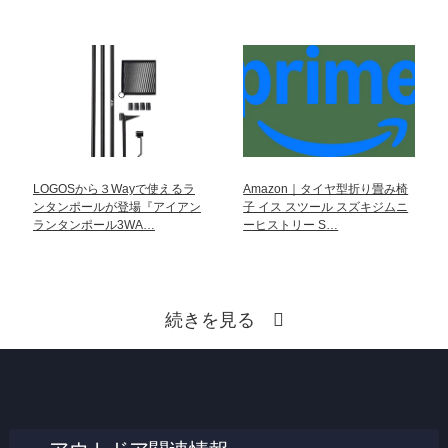
LOGOSから３Wayで使えるラ
Amazon｜タイヤ型折り畳み椅
ンタンポールが登場『アイアン
子 イス スツール スズキジムニ
ランタンポール3WA…
ーヒストリー S…
続きを見る