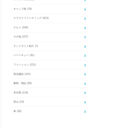
キャンプ術
(78)
クラウドファンディング
(915)
グルメ
(106)
その他
(157)
テントサイト紹介
(7)
バーベキュー
(41)
ファッション
(131)
宿泊施設
(101)
書籍・雑誌
(60)
未分類
(116)
登山
(14)
車
(30)