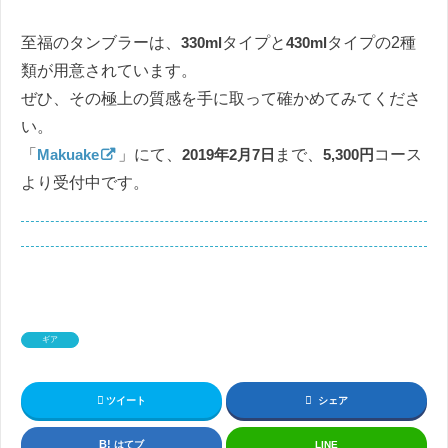
至福のタンブラーは、
330ml
タイプと
430ml
タイプの2種
類が用意されています。
ぜひ、その極上の質感を手に取って確かめてみてくださ
い。
「
Makuake
」にて、
2019年2月7日
まで、
5,300円
コース
より受付中です。
ギア
ツイート
シェア
はてブ
LINE