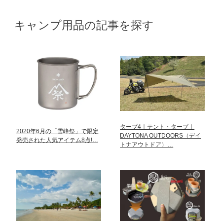
キャンプ用品の記事を探す
タープ4｜テント・タープ｜
2020年6月の「雪峰祭」で限定
DAYTONA OUTDOORS（デイ
発売された人気アイテム8点!…
トナアウトドア）…