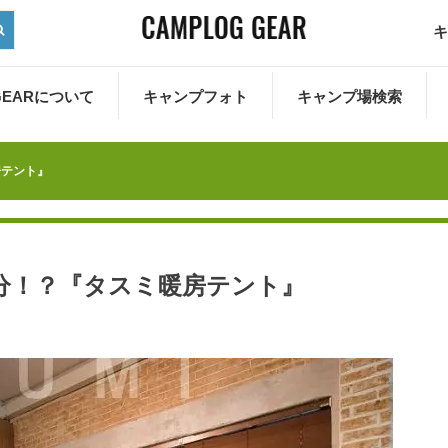
キ
 GEARについて
キャンプフォト
キャンプ場検索
房テント』
分！？『タスミ暖房テント』