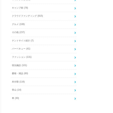
キャンプ術
(78)
クラウドファンディング
(915)
グルメ
(106)
その他
(157)
テントサイト紹介
(7)
バーベキュー
(41)
ファッション
(131)
宿泊施設
(101)
書籍・雑誌
(60)
未分類
(116)
登山
(14)
車
(30)