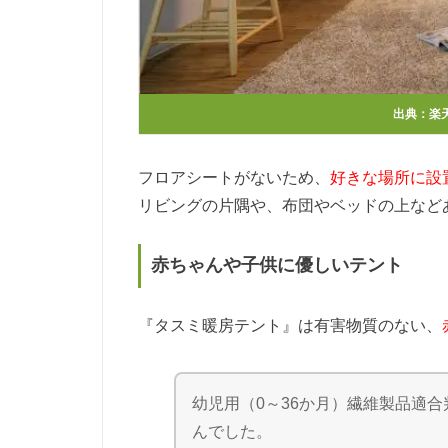
出典：
楽
フロアシートがないため、
好きな場所に設
リビングの片隅や、布団やベッドの上など
赤ちゃんや子供に優しいテント
『タスミ暖房テント』は有害物質のない、
幼児用（0～36か月）繊維製品適
んでした。