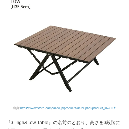
出典:
https://www.store-campal.co.jp/products/detail.php?product_id=71
『3 High&Low Table』の名前のとおり、高さを3段階に