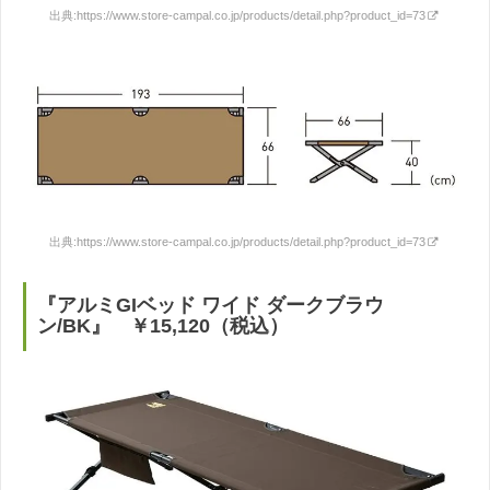
出典:
https://www.store-campal.co.jp/products/detail.php?product_id=73
出典:
https://www.store-campal.co.jp/products/detail.php?product_id=73
『アルミGIベッド ワイド ダークブラウ
ン/BK』 ￥15,120（税込）