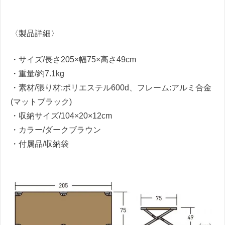
〈製品詳細〉
・サイズ/長さ205×幅75×高さ49cm
・重量/約7.1kg
・素材/張り材:ポリエステル600d、フレーム:アルミ合金
(マットブラック)
・収納サイズ/104×20×12cm
・カラー/ダークブラウン
・付属品/収納袋