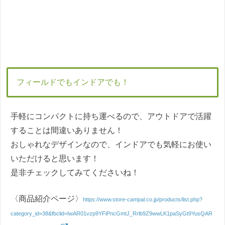
フィールドでもインドアでも！
手軽にコンパクトに持ち運べるので、アウトドアで活躍
することは間違いありません！
おしゃれなデザインなので、インドアでも気軽にお使い
いただけると思います！
是非チェックしてみてくださいね！
〈商品紹介ページ〉
https://www.store-campal.co.jp/products/list.php?
category_id=38&fbclid=IwAR01vzp9YFiPncGmtJ_Rrlb9Z9wwLK1paSyGt9YusQAR