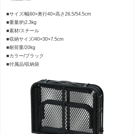
■サイズ/幅60×奥行40×高さ26.5/54.5cm
■重量/約2.3kg
■素材/スチール
■収納サイズ/40×30×7.5cm
■耐荷重/20kg
■カラー/ブラック
■付属品/収納袋