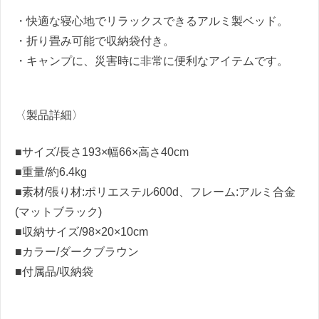
・快適な寝心地でリラックスできるアルミ製ベッド。
・折り畳み可能で収納袋付き。
・キャンプに、災害時に非常に便利なアイテムです。
〈製品詳細〉
■サイズ/長さ193×幅66×高さ40cm
■重量/約6.4kg
■素材/張り材:ポリエステル600d、フレーム:アルミ合金
(マットブラック)
■収納サイズ/98×20×10cm
■カラー/ダークブラウン
■付属品/収納袋