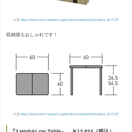
出典:
https://www.store-campal.co.jp/products/detail.php?product_id=72
収納袋もおしゃれです！
出典:
https://www.store-campal.co.jp/products/detail.php?product_id=72
『3 High&Low Table』 ￥13,824（税込）