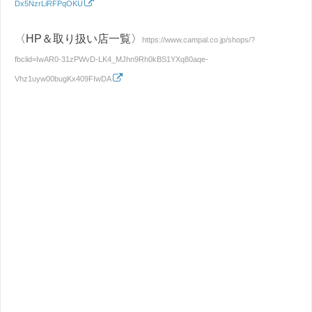
Dx5NzrLiRFPqOKU
〈HP＆取り扱い店一覧〉
https://www.campal.co.jp/shops/?
fbclid=IwAR0-31zPWvD-LK4_MJhn9Rh0kBS1YXq80aqe-
Vhz1uyw00bugKx409FIwDA