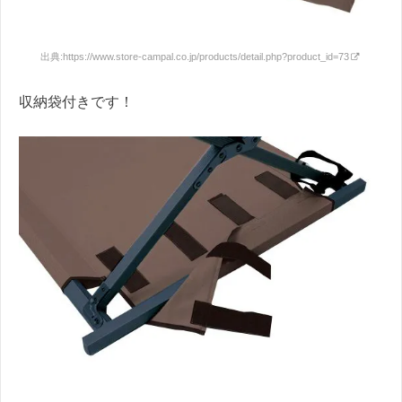
出典:
https://www.store-campal.co.jp/products/detail.php?product_id=73
収納袋付きです！