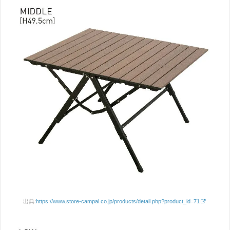
出典:
https://www.store-campal.co.jp/products/detail.php?product_id=71