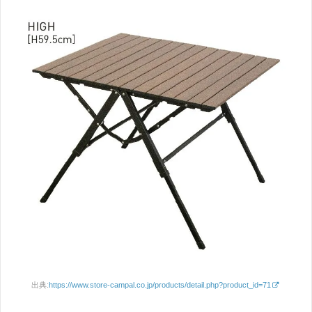
出典:
https://www.store-campal.co.jp/products/detail.php?product_id=71