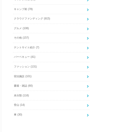
キャンプ術
(78)
クラウドファンディング
(915)
グルメ
(106)
その他
(157)
テントサイト紹介
(7)
バーベキュー
(41)
ファッション
(131)
宿泊施設
(101)
書籍・雑誌
(60)
未分類
(116)
登山
(14)
車
(30)