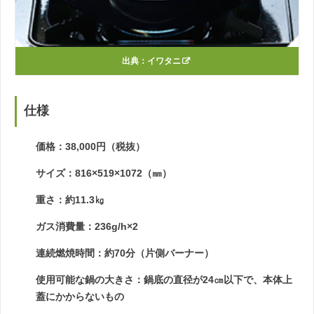
出典：
イワタニ
仕様
価格：38,000円（税抜）
サイズ：816×519×1072（㎜）
重さ：約11.3㎏
ガス消費量：236g/h×2
連続燃焼時間：約70分（片側バーナー）
使用可能な鍋の大きさ：鍋底の直径が24㎝以下で、本体上
蓋にかからないもの