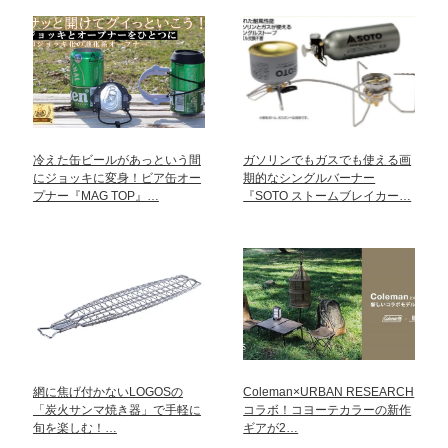
冷えた缶ビールがあっという間
ガソリンでもガスでも使える画
にジョッキに変身！ビア缶オー
期的なシングルバーナー
プナー『MAG TOP』…
『SOTO ストームブレイカー…
網に焦げ付かないLOGOSの
Coleman×URBAN RESEARCH
「炭火サンマ焼き器」で手軽に
コラボ！コヨーテカラーの新作
旬を楽しむ！…
ギアが2…