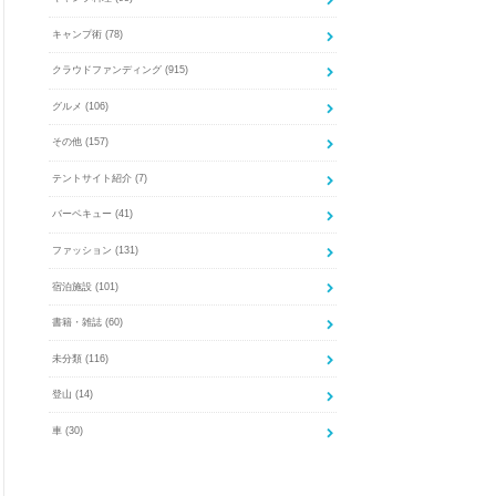
キャンプ術
(78)
クラウドファンディング
(915)
グルメ
(106)
その他
(157)
テントサイト紹介
(7)
バーベキュー
(41)
ファッション
(131)
宿泊施設
(101)
書籍・雑誌
(60)
未分類
(116)
登山
(14)
車
(30)