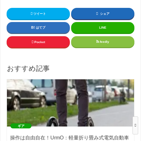
ツイート
シェア
はてブ
LINE
feedly
Pocket
おすすめ記事
ギア
操作は自由自在！UrmO：軽量折り畳み式電気自動車