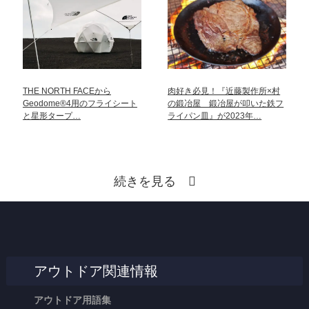
THE NORTH FACEから
肉好き必見！『近藤製作所×村
Geodome®4用のフライシート
の鍛冶屋 鍛冶屋が叩いた鉄フ
と星形タープ…
ライパン皿』が2023年…
続きを見る
アウトドア関連情報
アウトドア用語集