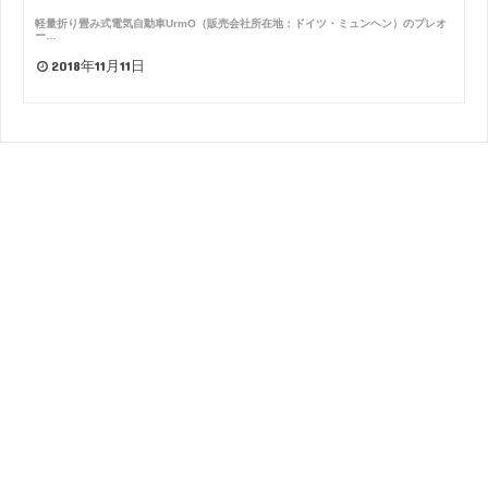
軽量折り畳み式電気自動車UrmO（販売会社所在地：ドイツ・ミュンヘン）のプレオ
ー…
2018年11月11日