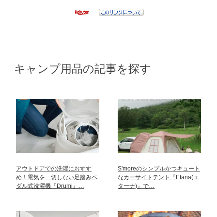
キャンプ用品の記事を探す
アウトドアでの洗濯におすす
S'moreのシンプルかつキュート
め！電気を一切しない足踏みペ
なカーサイトテント『Etana(エ
ダル式洗濯機『Drumi』…
ターナ)』で…