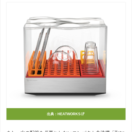
出典：
HEATWORKS