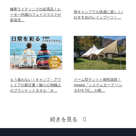
極寒ライディングの必需品！ヒ
雨キャンプでも快適に楽しく♪
ーター内蔵のフェイスマスクが
おすすめのレインブーツ！…
新発売…
もう臭わない！キャンプ・アウ
ドーム型テントと相性抜群！
トドアの新定番！触り心地極上
ogawa『システムタープ ペン
のブランケットタオル「オ…
タ4×4 T/C』が限…
続きを見る