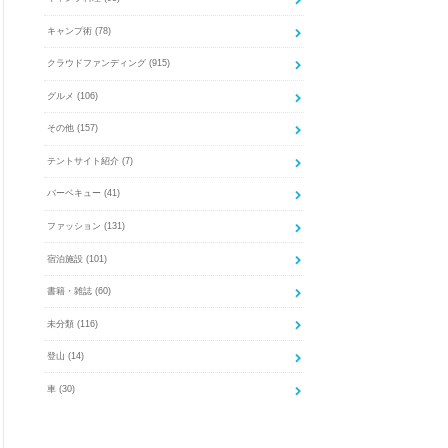
キャンプ術
(78)
クラウドファンディング
(915)
グルメ
(106)
その他
(157)
テントサイト紹介
(7)
バーベキュー
(41)
ファッション
(131)
宿泊施設
(101)
書籍・雑誌
(60)
未分類
(116)
登山
(14)
車
(30)