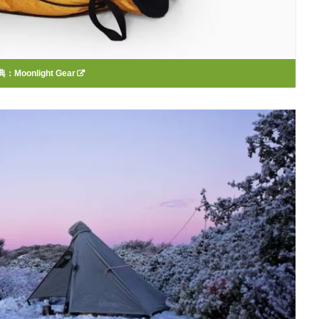
典：
Moonlight Gear