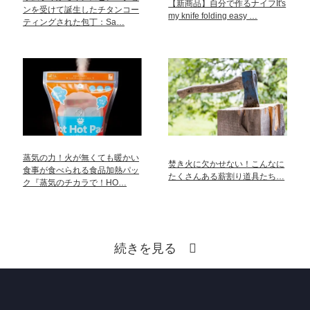
【新商品】自分で作るナイフIt's
ンを受けて誕生したチタンコー
my knife folding easy …
ティングされた包丁：Sa…
蒸気の力！火が無くても暖かい
焚き火に欠かせない！こんなに
食事が食べられる食品加熱パッ
たくさんある薪割り道具たち…
ク『蒸気のチカラで！HO…
続きを見る