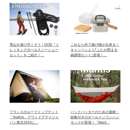
雪山を遊び尽くそう！DOD『ト
これなら外で揚げ物が出来る！
レッキングポールスノーシュー
キャンペンより｢ふたが閉まる
セット』をご紹介！…
鍋調理セット｣登場！…
フランスのルーフトップテント
バックパッカーのための屋根・
「NaïtUp」アウトドアデイジャ
蚊帳付きのオールインワンハン
パン東京2024に…
モックが登場！『Mant…