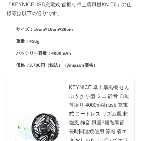
「KEYNICEUSB充電式 首振り卓上扇風機KN-T6」の仕
様等は以下の通りです。
サイズ：16cm×16cm×26cm
重量：450g
バッテリー容量：4000mAh
価格：3,780円（税込）（Amazon価格）
KEYNICE 卓上扇風機 せん
ぷうき 小型 ミニ 静音 自動
首振り 4000mAh usb 充電
式 コードレス リズム風 超
強風 静音 風量3段階調節
長時間連続使用 節電 省エ
ネ おしゃれ リビング オフ