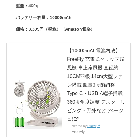
重量：460g
バッテリー容量：10000mAh
価格：3,399円（税込）（Amazon価格）
【10000mAh電池内蔵】
FreeFly 充電式クリップ扇
風機 卓上扇風機 直径約
10CM羽根 14cm大型ファ
ン搭載 風量3段階調整
Type-C・USB-A端子搭載
360度角度調整 デスク・リ
ビング・野外など (ベージ
ュ)
created by
Rinker
FreeFly