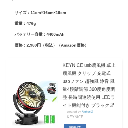
サイズ：11cm×16cm×19cm
重量：476g
バッテリー容量：4400mAh
価格：2,980円（税込）（Amazon価格）
KEYNICE usb扇風機 卓上
扇風機 クリップ 充電式
usbファン 超強風 静音 風
量4段階調節 360度角度調
整 長時間連続使用 LEDラ
イト機能付き ブラック
created by
Rinker
KEYNICE
楽天