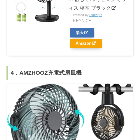
ィス 寝室 ブラック
created by
Rinker
KEYNICE
楽天
Amazon
4．AMZHOOZ充電式扇風機