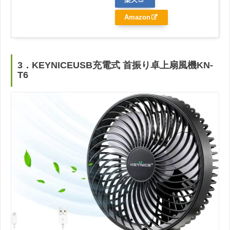
Amazon
3．KEYNICEUSB充電式 首振り卓上扇風機KN-
T6