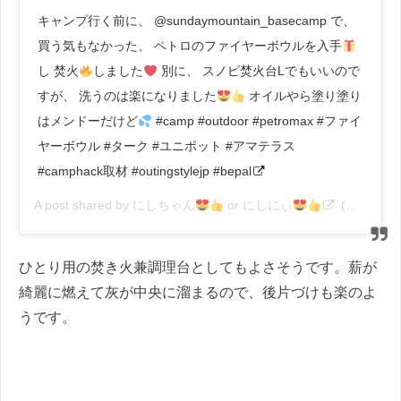
キャンプ行く前に、 @sundaymountain_basecamp で、
買う気もなかった、 ペトロのファイヤーボウルを入手
し 焚火
しました
別に、 スノピ焚火台Lでもいいので
すが、 洗うのは楽になりました
オイルやら塗り塗り
はメンドーだけど
#camp #outdoor #petromax #ファイ
ヤーボウル #ターク #ユニポット #アマテラス
#camphack取材 #outingstylejp #bepal
A post shared by
にしちゃん
or にしにぃ
(@ni.out) on
ひとり用の焚き火兼調理台としてもよさそうです。薪が
綺麗に燃えて灰が中央に溜まるので、後片づけも楽のよ
うです。