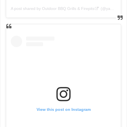
A post shared by
Outdoor BBQ Grills & Firepits
(@yagoonadesignaustralia) on
View this post on Instagram