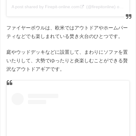
A post shared by
Firepit-online.com
(@firepitonline) on
Oct 8,
ファイヤーボウルは、欧米ではアウトドアやホームパー
ティなどでも楽しまれている焚き火台のひとつです。
庭やウッドデッキなどに設置して、まわりにソファを置
いたりして、大勢でゆったりと炎楽しむことができる贅
沢なアウトドアギアです。