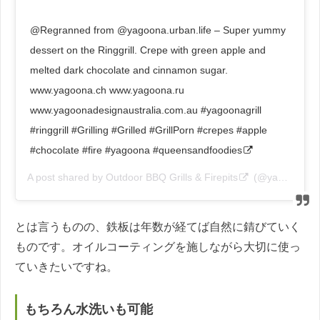
@Regranned from @yagoona.urban.life – Super yummy
dessert on the Ringgrill. Crepe with green apple and
melted dark chocolate and cinnamon sugar.
www.yagoona.ch www.yagoona.ru
www.yagoonadesignaustralia.com.au #yagoonagrill
#ringgrill #Grilling #Grilled #GrillPorn #crepes #apple
#chocolate #fire #yagoona #queensandfoodies
A post shared by
Outdoor BBQ Grills & Firepits
(@yagoonadesignaustralia) on
とは言うものの、鉄板は年数が経てば自然に錆びていく
ものです。オイルコーティングを施しながら大切に使っ
ていきたいですね。
もちろん水洗いも可能