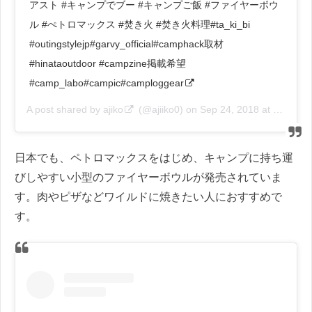
アスト #キャンプでブー #キャンプご飯 #ファイヤーボウ
ル #ぺトロマックス #焚き火 #焚き火料理#ta_ki_bi
#outingstylejp#garvy_official#camphack取材
#hinataoutdoor #campzine掲載希望
#camp_labo#campic#camploggear
A post shared by
ajiko
(@ajiiko0) on
Sep 24, 2018 at 6:00am PDT
日本でも、ペトロマックスをはじめ、キャンプに持ち運
びしやすい小型のファイヤーボウルが発売されていま
す。肉やピザなどワイルドに焼きたい人におすすめで
す。