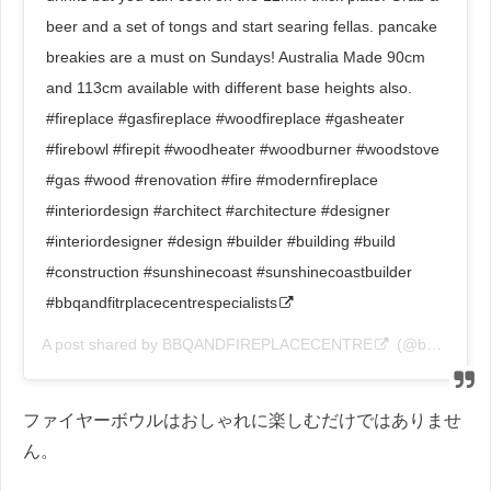
beer and a set of tongs and start searing fellas. pancake
breakies are a must on Sundays! Australia Made 90cm
and 113cm available with different base heights also.
#fireplace #gasfireplace #woodfireplace #gasheater
#firebowl #firepit #woodheater #woodburner #woodstove
#gas #wood #renovation #fire #modernfireplace
#interiordesign #architect #architecture #designer
#interiordesigner #design #builder #building #build
#construction #sunshinecoast #sunshinecoastbuilder
#bbqandfitrplacecentrespecialists
A post shared by
BBQANDFIREPLACECENTRE
(@bbqandfireplacecentre) on
ファイヤーボウルはおしゃれに楽しむだけではありませ
ん。