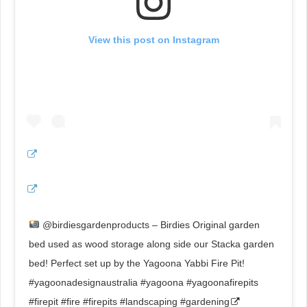
View this post on Instagram
@birdiesgardenproducts – Birdies Original garden
bed used as wood storage along side our Stacka garden
bed! Perfect set up by the Yagoona Yabbi Fire Pit!
#yagoonadesignaustralia #yagoona #yagoonafirepits
#firepit #fire #firepits #landscaping #gardening